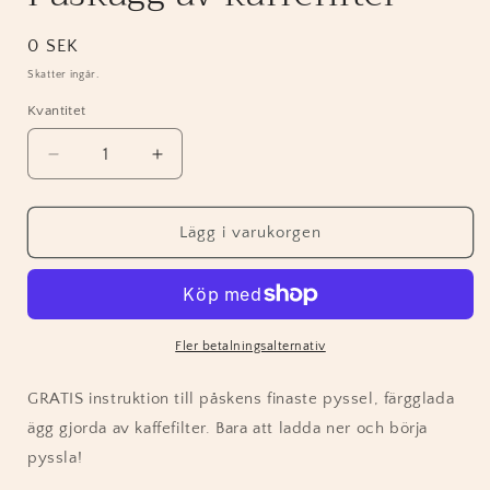
Ordinarie
0 SEK
pris
Skatter ingår.
Kvantitet
Minska
Öka
kvantitet
kvantitet
för
för
Påskägg
Påskägg
Lägg i varukorgen
av
av
kaffefilter
kaffefilter
Fler betalningsalternativ
GRATIS instruktion till påskens finaste pyssel, färgglada
ägg gjorda av kaffefilter. Bara att ladda ner och börja
pyssla!